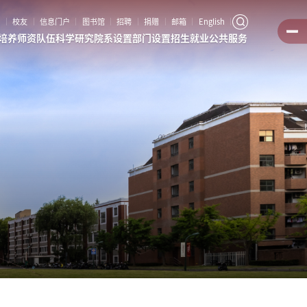
客
校友
信息门户
图书馆
招聘
捐赠
邮箱
English
培养
师资队伍
科学研究
院系设置
部门设置
招生就业
公共服务