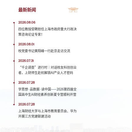
最新新闻
2026.08.06
四位教授受聘担任上海市政府重大行政决
策咨询论证专家！
2026.08.01
校党委书记黄翔峰一行赴京走访交流
2026.07.31
“千企调查”进行时｜对话校友科创创业
者，上财师生赴杭解锁AI产业人才密码
2026.07.28
学思想·品数据·读中国——2026第四届全
国高中生AI财经素养创新夏令营顺利开营
2026.07.28
上海财经大学与上海市教育委员会、华为
开展三方党建联建活动