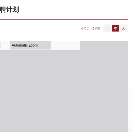
招聘计划
分享：
字体：
小
中
大