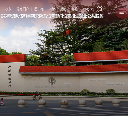
客
校友
信息门户
图书馆
招聘
捐赠
邮箱
English
培养
师资队伍
科学研究
院系设置
部门设置
招生就业
公共服务