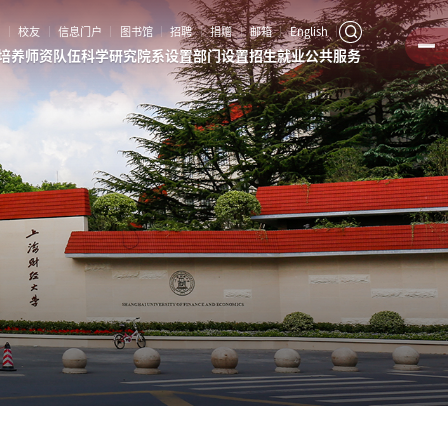
客
校友
信息门户
图书馆
招聘
捐赠
邮箱
English
培养
师资队伍
科学研究
院系设置
部门设置
招生就业
公共服务