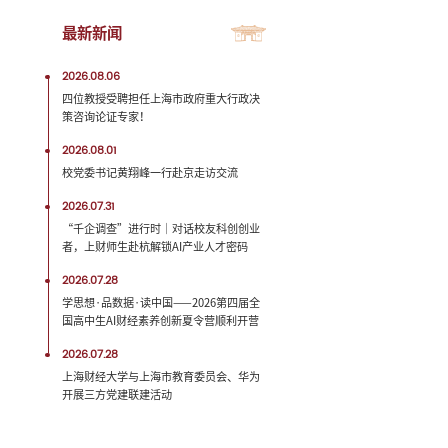
最新新闻
2026.08.06
四位教授受聘担任上海市政府重大行政决
策咨询论证专家！
2026.08.01
校党委书记黄翔峰一行赴京走访交流
2026.07.31
“千企调查”进行时｜对话校友科创创业
者，上财师生赴杭解锁AI产业人才密码
2026.07.28
学思想·品数据·读中国——2026第四届全
国高中生AI财经素养创新夏令营顺利开营
2026.07.28
上海财经大学与上海市教育委员会、华为
开展三方党建联建活动